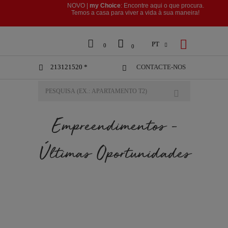
NOVO |
my Choice
: Encontre aqui o que procura.
​​​​​​​Temos a casa para viver a vida à sua maneira!



PT

0
0
213121520 *
CONTACTE-NOS


Empreendimentos -
Últimas Oportunidades