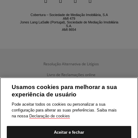




Cobertura – Sociedade de Mediação Imobiliária, S.A
AMI 479
Jones Lang LaSalle (Portugal), Sociedade de Mediação Imobiliária
S.A.
AMI 8654
Resolução Alternativa de Litígios
Livro de Reclamações online
Termos e condições
Usamos cookies para melhorar a sua
experiência de usuário
Política de Privacidade
Pode aceitar todos os cookies ou personalizar a sua
Política de Cookies
configuração para alterar as suas preferências. Saiba mais
na nossa
Declaração de cookies
Gerir Dados

Ética & Conduta
Aceitar e fechar
Comunicação de Infrações