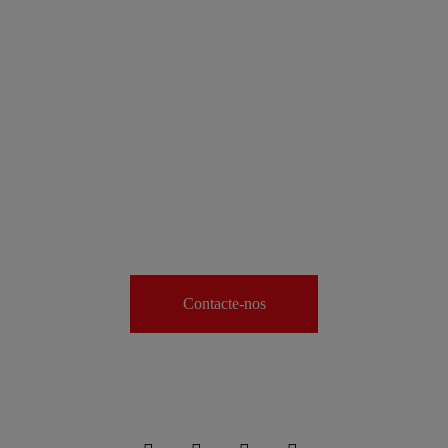
Ainda procura o seu
imóvel ideal?
A JLL tem uma equipa de especialistas,
inteiramente dedicados a ajudá-lo(a) a
encontrar o que procura.
Contacte-nos