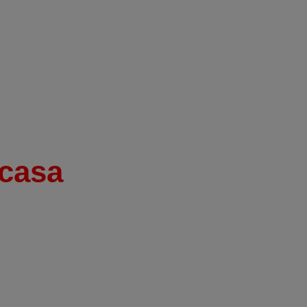
casa
ail?