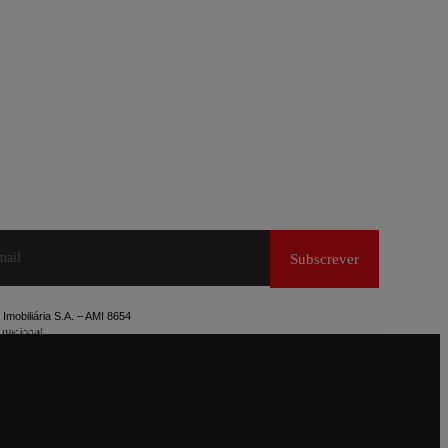
Imobiliária S.A. – AMI 8654
mprendi e aceito os Termos e Condições e a Política de Privacidade.
 nacional