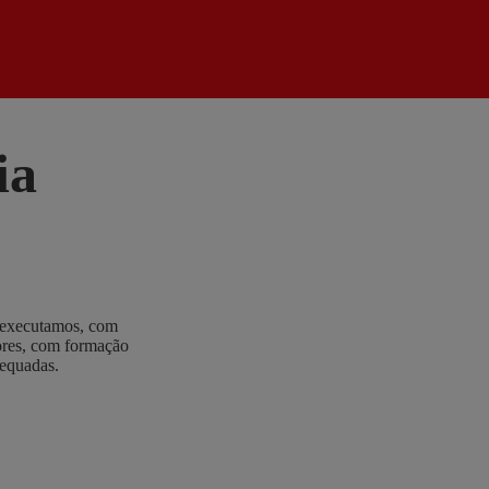
ia
e executamos, com
tores, com formação
dequadas.