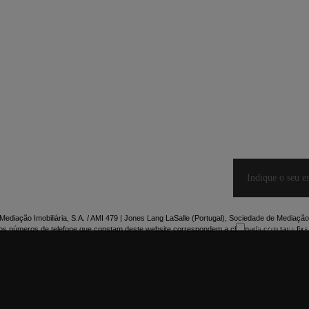
ediação Imobiliária, S.A. / AMI 479 | Jones Lang LaSalle (Portugal), Sociedade de Mediação 
Declaro que co
os números de telefone que constam deste website correspondem a chamada com taxa fixa