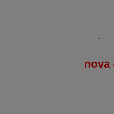
Subscrever Newsletter
Receba as novidades JLL no seu email.
*
E se a sua
nova 
chegasse por em