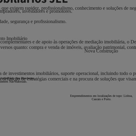
s que exigem rapidez, profissionalismo, conhecimento e soluções de n
ompradores, investidores e promotores.
ade, segurança e profissionalismo.
nto Imobiliário
ços complementares e de apoio às operações de mediação imobiliária, o 
versos quanto: compra e venda de imóveis, avaliação patrimonial, cont
Nova Construção
 de investimentos imobiliários, suporte operacional, incluindo todo o p
 na definição de estratégias comerciais e na procura de soluções que vis
Imobiliário para Residentes,
identes Não-Habituais.
Empreendimentos em localizações de topo: Lisboa,
Cascais e Porto.