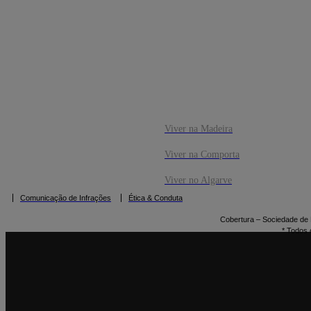
Viver na Madeira
Viver na Comporta
Viver no Algarve
Comunicação de Infrações
Ética & Conduta
Cobertura – Sociedade de M
* Todos 