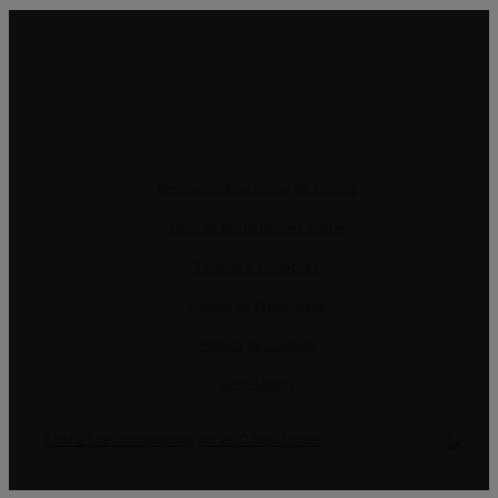
Resolução Alternativa de Litígios
Livro de Reclamações online
Termos e condições
Política de Privacidade
Política de Cookies
Gerir Dados
CRM e Sites Imobiliários por eGO Real Estate