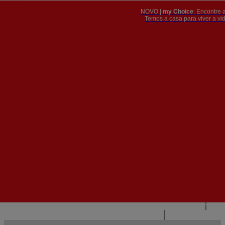
NOVO |
my Choice
: Encontre 
PT
​​​​​​​Temos a casa para viver a 


PT
EN
{{#IF
FR
HASPARENT}}
VOLTAR
{{PARENTNAME}}
{{/IF}}
CONTACTE-NOS
{{#LEVEL0}}
{{#IF
HASSUBMENU}}
{{MENUNAME}}

{{ELSE}}
{{MENUNAME}}
{{/IF}}
{{/LEVEL0}}
