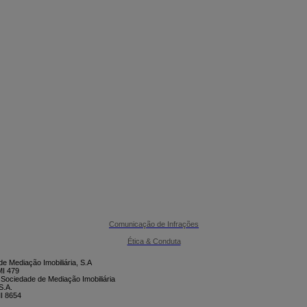

CONTACTE-NOS
Comunicação de Infrações
Ética & Conduta
e Mediação Imobiliária, S.A
I 479
 Sociedade de Mediação Imobiliária
S.A.
I 8654