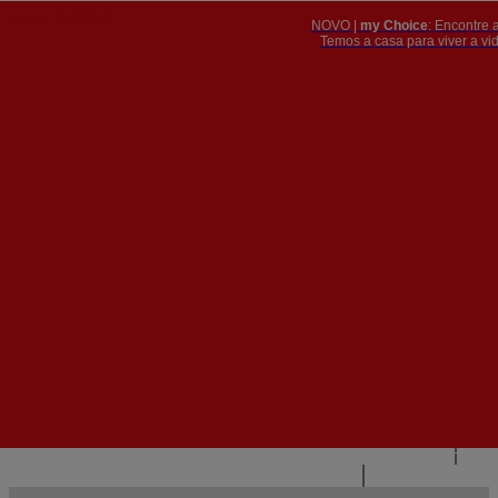
NOVO |
my Choice
: Encontre 
PT
​​​​​​​Temos a casa para viver a 


PT
EN
{{#IF
FR
HASPARENT}}
VOLTAR
{{PARENTNAME}}
{{/IF}}
CONTACTE-NOS
{{#LEVEL0}}
{{#IF
HASSUBMENU}}
{{MENUNAME}}

{{ELSE}}
{{MENUNAME}}
{{/IF}}
{{/LEVEL0}}
