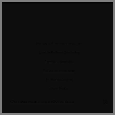
Resolução Alternativa de Litígios
Livro de Reclamações online
Termos e condições
Política de Privacidade
Política de Cookies
Gerir Dados
CRM e Sites Imobiliários por eGO Real Estate