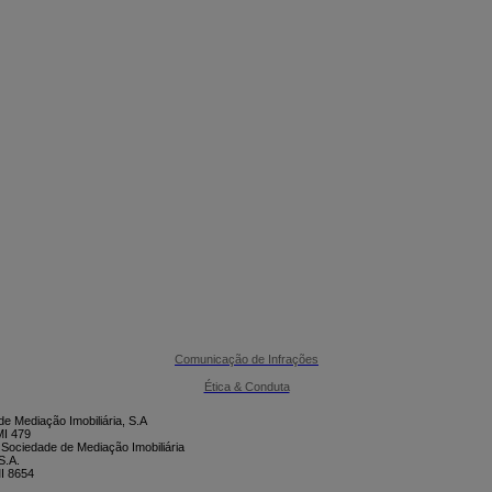

CONTACTE-NOS
Comunicação de Infrações
Ética & Conduta
e Mediação Imobiliária, S.A
I 479
 Sociedade de Mediação Imobiliária
S.A.
I 8654