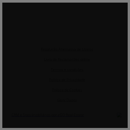
Resolução Alternativa de Litígios
Livro de Reclamações online
Termos e condições
Política de Privacidade
Política de Cookies
Gerir Dados
CRM e Sites Imobiliários por eGO Real Estate