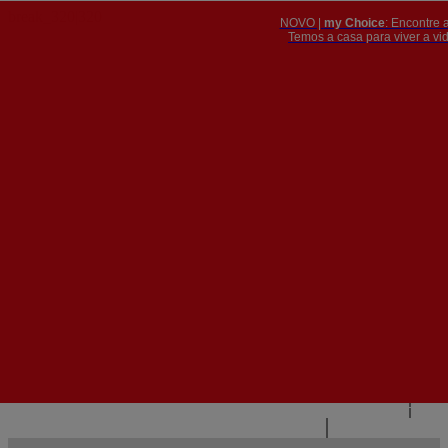
NOVO |
my Choice
: Encontre 
PT
​​​​​​​Temos a casa para viver a 


PT
EN
{{#IF
FR
HASPARENT}}
VOLTAR
{{PARENTNAME}}
{{/IF}}
CONTACTE-NOS
{{#LEVEL0}}
{{#IF
HASSUBMENU}}
{{MENUNAME}}

{{ELSE}}
{{MENUNAME}}
{{/IF}}
{{/LEVEL0}}
