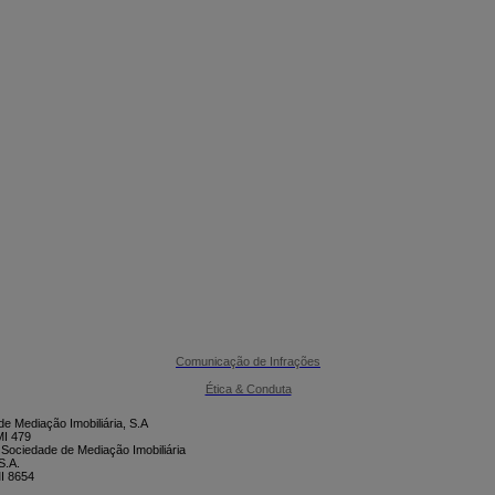

CONTACTE-NOS
Comunicação de Infrações
Ética & Conduta
e Mediação Imobiliária, S.A
I 479
 Sociedade de Mediação Imobiliária
S.A.
I 8654