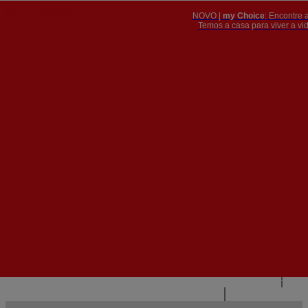
NOVO |
my Choice
: Encontre 
PT
​​​​​​​Temos a casa para viver a 


PT
EN
{{#IF
FR
HASPARENT}}
VOLTAR
{{PARENTNAME}}
{{/IF}}
CONTACTE-NOS
{{#LEVEL0}}
{{#IF
HASSUBMENU}}
{{MENUNAME}}

{{ELSE}}
{{MENUNAME}}
{{/IF}}
{{/LEVEL0}}
