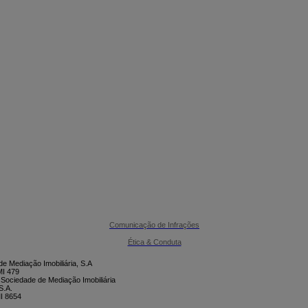

CONTACTE-NOS
Comunicação de Infrações
Ética & Conduta
e Mediação Imobiliária, S.A
I 479
 Sociedade de Mediação Imobiliária
S.A.
I 8654