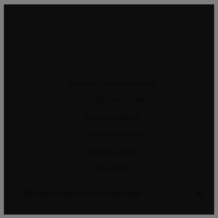
Resolução Alternativa de Litígios
Livro de Reclamações online
Termos e condições
Política de Privacidade
Política de Cookies
Gerir Dados
CRM e Sites Imobiliários por eGO Real Estate