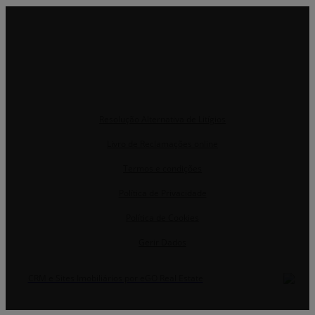
Resolução Alternativa de Litígios
Livro de Reclamações online
Termos e condições
Política de Privacidade
Política de Cookies
Gerir Dados
CRM e Sites Imobiliários por eGO Real Estate