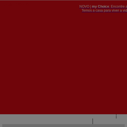
NOVO |
my Choice
: Encontre 
PT
​​​​​​​Temos a casa para viver a 


PT
EN
{{#IF
FR
HASPARENT}}
VOLTAR
{{PARENTNAME}}
{{/IF}}
CONTACTE-NOS
{{#LEVEL0}}
{{#IF
HASSUBMENU}}
{{MENUNAME}}

{{ELSE}}
{{MENUNAME}}
{{/IF}}
{{/LEVEL0}}
