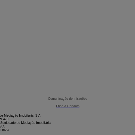

CONTACTE-NOS
Comunicação de Infrações
Ética & Conduta
e Mediação Imobiliária, S.A
I 479
 Sociedade de Mediação Imobiliária
S.A.
I 8654