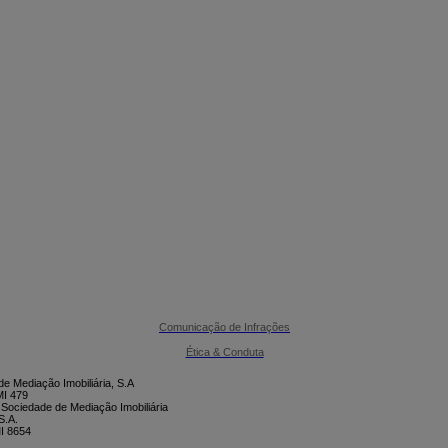

CONTACTE-NOS
Comunicação de Infrações
Ética & Conduta
e Mediação Imobiliária, S.A
I 479
 Sociedade de Mediação Imobiliária
S.A.
I 8654