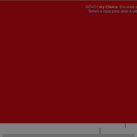
NOVO |
my Choice
: Encontre 
PT
​​​​​​​Temos a casa para viver a 


PT
EN
{{#IF
FR
HASPARENT}}
VOLTAR
{{PARENTNAME}}
{{/IF}}
CONTACTE-NOS
{{#LEVEL0}}
{{#IF
HASSUBMENU}}
{{MENUNAME}}

{{ELSE}}
{{MENUNAME}}
{{/IF}}
{{/LEVEL0}}
