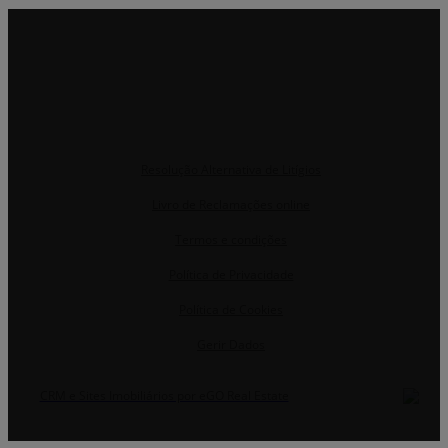
Resolução Alternativa de Litígios
Livro de Reclamações online
Termos e condições
Política de Privacidade
Política de Cookies
Gerir Dados
CRM e Sites Imobiliários por eGO Real Estate