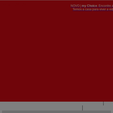
NOVO |
my Choice
: Encontre 
PT
​​​​​​​Temos a casa para viver a 


PT
EN
{{#IF
FR
HASPARENT}}
VOLTAR
{{PARENTNAME}}
{{/IF}}
CONTACTE-NOS
{{#LEVEL0}}
{{#IF
HASSUBMENU}}
{{MENUNAME}}

{{ELSE}}
{{MENUNAME}}
{{/IF}}
{{/LEVEL0}}
