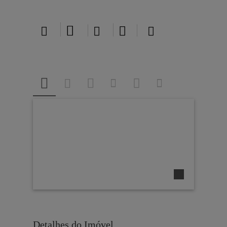





Detalhes do Imóvel