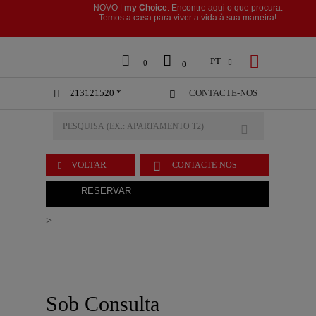
NOVO |
my Choice
: Encontre aqui o que procura.
​​​​​​​Temos a casa para viver a vida à sua maneira!



PT

0
0
213121520 *
CONTACTE-NOS



VOLTAR
CONTACTE-NOS

RESERVAR
>
Sob Consulta