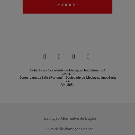
Submeter






Cobertura – Sociedade de Mediação Imobiliária, S.A
AMI 479
Jones Lang LaSalle (Portugal), Sociedade de Mediação Imobiliária
S.A.
AMI 8654
Resolução Alternativa de Litígios
Livro de Reclamações online