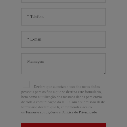
Declaro que autorizo o uso dos meus dados
pessoais para os fins a que se destina este formulário,
bem como a utilização dos mesmos dados para envio
de toda a comunicação da JLL. Com a submissão deste
formulário declaro que li, compreendi e aceito
os
Termos e condições
e a
Política de Privacidade