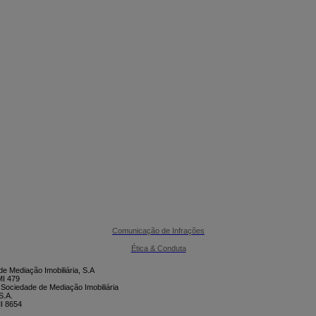

CONTACTE-NOS
Comunicação de Infrações
Ética & Conduta
e Mediação Imobiliária, S.A
I 479
 Sociedade de Mediação Imobiliária
S.A.
I 8654