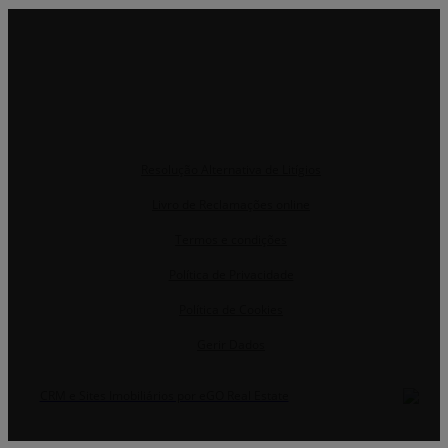
Resolução Alternativa de Litígios
Livro de Reclamações online
Termos e condições
Política de Privacidade
Política de Cookies
Gerir Dados
CRM e Sites Imobiliários por eGO Real Estate