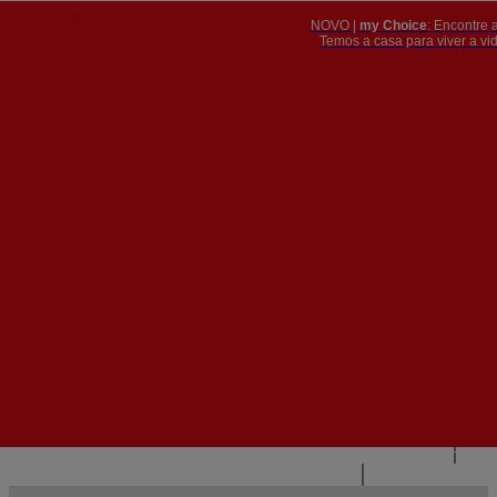
NOVO |
my Choice
: Encontre 
PT
​​​​​​​Temos a casa para viver a 


PT
EN
{{#IF
FR
HASPARENT}}
VOLTAR
{{PARENTNAME}}
{{/IF}}
CONTACTE-NOS
{{#LEVEL0}}
{{#IF
HASSUBMENU}}
{{MENUNAME}}

{{ELSE}}
{{MENUNAME}}
{{/IF}}
{{/LEVEL0}}
