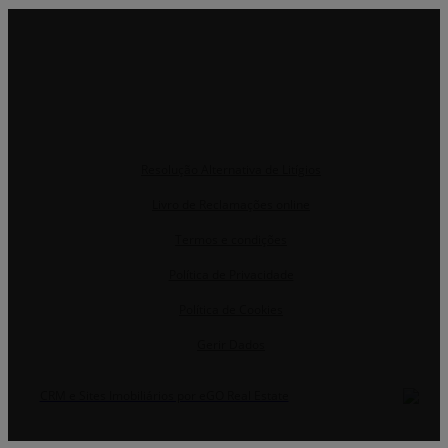
Resolução Alternativa de Litígios
Livro de Reclamações online
Termos e condições
Política de Privacidade
Política de Cookies
Gerir Dados
CRM e Sites Imobiliários por eGO Real Estate