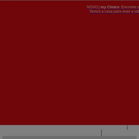
NOVO |
my Choice
: Encontre 
PT
​​​​​​​Temos a casa para viver a 


PT
EN
{{#IF
FR
HASPARENT}}
VOLTAR
{{PARENTNAME}}
{{/IF}}
CONTACTE-NOS
{{#LEVEL0}}
{{#IF
HASSUBMENU}}
{{MENUNAME}}

{{ELSE}}
{{MENUNAME}}
{{/IF}}
{{/LEVEL0}}
