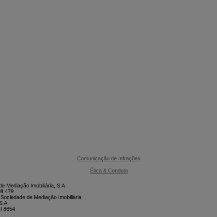

CONTACTE-NOS
Comunicação de Infrações
Ética & Conduta
e Mediação Imobiliária, S.A
I 479
 Sociedade de Mediação Imobiliária
S.A.
I 8654