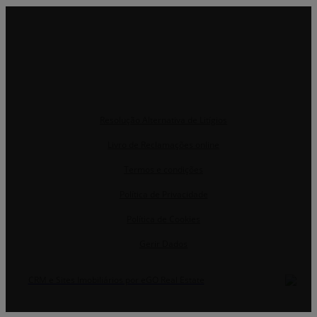
Resolução Alternativa de Litígios
Livro de Reclamações online
Termos e condições
Política de Privacidade
Política de Cookies
Gerir Dados
CRM e Sites Imobiliários por eGO Real Estate