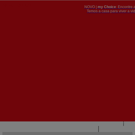
NOVO |
my Choice
: Encontre 
PT
​​​​​​​Temos a casa para viver a 


PT
EN
{{#IF
FR
HASPARENT}}
VOLTAR
{{PARENTNAME}}
{{/IF}}
CONTACTE-NOS
{{#LEVEL0}}
{{#IF
HASSUBMENU}}
{{MENUNAME}}

{{ELSE}}
{{MENUNAME}}
{{/IF}}
{{/LEVEL0}}
