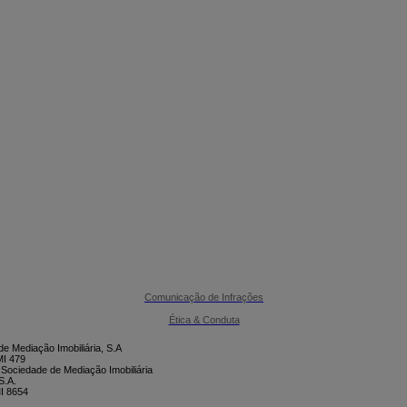

CONTACTE-NOS
Comunicação de Infrações
Ética & Conduta
e Mediação Imobiliária, S.A
I 479
 Sociedade de Mediação Imobiliária
S.A.
I 8654