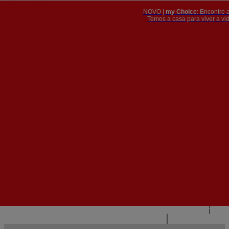
NOVO |
my Choice
: Encontre 
PT
​​​​​​​Temos a casa para viver a 


PT
EN
{{#IF
FR
HASPARENT}}
VOLTAR
{{PARENTNAME}}
{{/IF}}
CONTACTE-NOS
{{#LEVEL0}}
{{#IF
HASSUBMENU}}
{{MENUNAME}}

{{ELSE}}
{{MENUNAME}}
{{/IF}}
{{/LEVEL0}}
