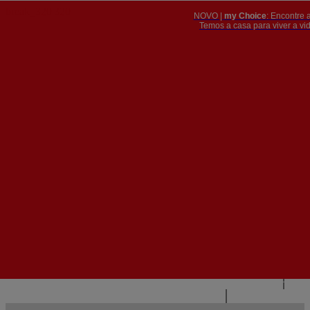
NOVO |
my Choice
: Encontre 
PT
​​​​​​​Temos a casa para viver a 


PT
EN
{{#IF
FR
HASPARENT}}
VOLTAR
{{PARENTNAME}}
{{/IF}}
CONTACTE-NOS
{{#LEVEL0}}
{{#IF
HASSUBMENU}}
{{MENUNAME}}

{{ELSE}}
{{MENUNAME}}
{{/IF}}
{{/LEVEL0}}
