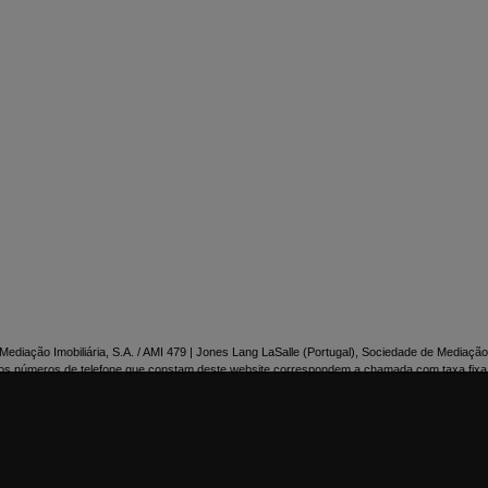

NTACTE-NOS
ediação Imobiliária, S.A. / AMI 479 | Jones Lang LaSalle (Portugal), Sociedade de Mediação 
os números de telefone que constam deste website correspondem a chamada com taxa fixa