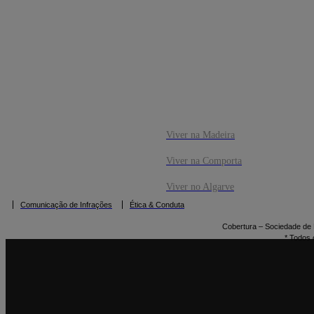
CO
RESERVAR
Viver na Madeira
Viver na Comporta
Viver no Algarve
Comunicação de Infrações
Ética & Conduta
Cobertura – Sociedade de M
* Todos 