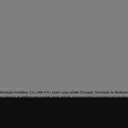

NTACTE-NOS
ediação Imobiliária, S.A. / AMI 479 | Jones Lang LaSalle (Portugal), Sociedade de Mediação 
os números de telefone que constam deste website correspondem a chamada com taxa fixa