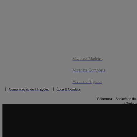
CO
RESERVAR
Viver na Madeira
Viver na Comporta
Viver no Algarve
Comunicação de Infrações
Ética & Conduta
Cobertura – Sociedade de M
* Todos 