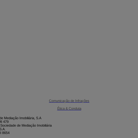

CONTACTE-NOS
Comunicação de Infrações
Ética & Conduta
e Mediação Imobiliária, S.A
I 479
 Sociedade de Mediação Imobiliária
S.A.
I 8654