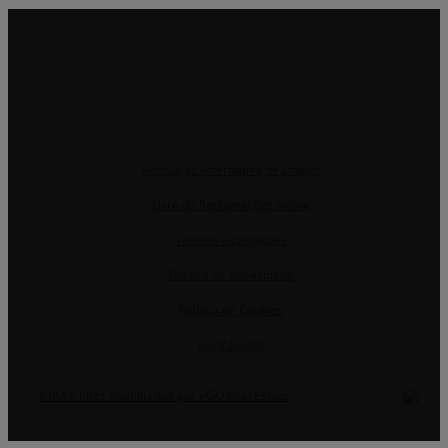
Resolução Alternativa de Litígios
Livro de Reclamações online
Termos e condições
Política de Privacidade
Política de Cookies
Gerir Dados
CRM e Sites Imobiliários por eGO Real Estate