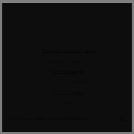
Resolução Alternativa de Litígios
Livro de Reclamações online
Termos e condições
Política de Privacidade
Política de Cookies
Gerir Dados
CRM e Sites Imobiliários por eGO Real Estate