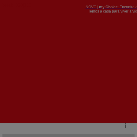
NOVO |
my Choice
: Encontre 
PT
​​​​​​​Temos a casa para viver a 


PT
EN
{{#IF
FR
HASPARENT}}
VOLTAR
{{PARENTNAME}}
{{/IF}}
CONTACTE-NOS
{{#LEVEL0}}
{{#IF
HASSUBMENU}}
{{MENUNAME}}

{{ELSE}}
{{MENUNAME}}
{{/IF}}
{{/LEVEL0}}
