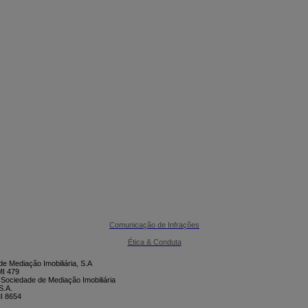

CONTACTE-NOS
Comunicação de Infrações
Ética & Conduta
e Mediação Imobiliária, S.A
I 479
 Sociedade de Mediação Imobiliária
S.A.
I 8654