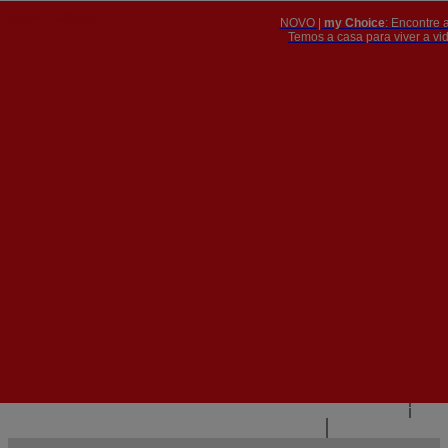
NOVO |
my Choice
: Encontre 
PT
​​​​​​​Temos a casa para viver a 


PT
EN
{{#IF
FR
HASPARENT}}
VOLTAR
{{PARENTNAME}}
{{/IF}}
CONTACTE-NOS
{{#LEVEL0}}
{{#IF
HASSUBMENU}}
{{MENUNAME}}

{{ELSE}}
{{MENUNAME}}
{{/IF}}
{{/LEVEL0}}
