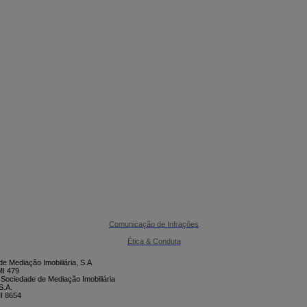

CONTACTE-NOS
Comunicação de Infrações
Ética & Conduta
e Mediação Imobiliária, S.A
I 479
 Sociedade de Mediação Imobiliária
S.A.
I 8654