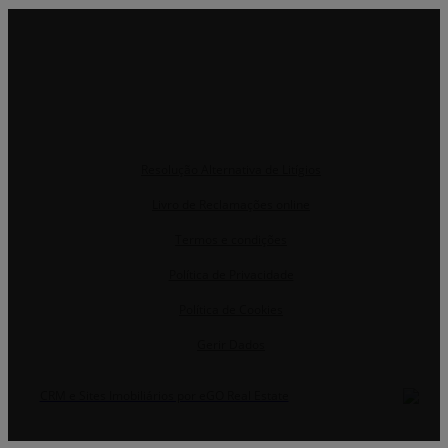
Resolução Alternativa de Litígios
Livro de Reclamações online
Termos e condições
Política de Privacidade
Política de Cookies
Gerir Dados
CRM e Sites Imobiliários por eGO Real Estate