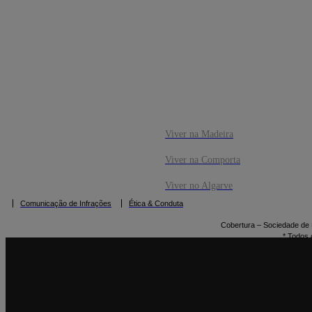
CO
RESERVAR
Viver na Madeira
Viver na Comporta
Viver no Algarve
Comunicação de Infrações
Ética & Conduta
Cobertura – Sociedade de M
* Todos 