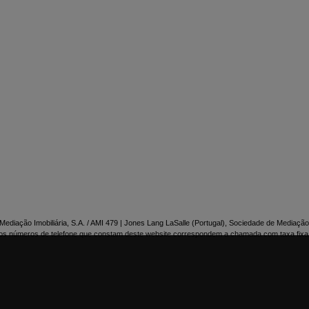

NTACTE-NOS
ediação Imobiliária, S.A. / AMI 479 | Jones Lang LaSalle (Portugal), Sociedade de Mediação 
os números de telefone que constam deste website correspondem a chamada com taxa fixa