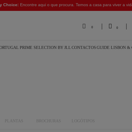
y Choice:
Encontre aqui o que procura. Temos a casa para viver a vi


0
0
PORTUGAL
PRIME SELECTION BY JLL
CONTACTOS
GUIDE LISBON &
PLANTAS
BROCHURAS
LOGÓTIPOS