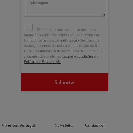
Declaro que autorizo o uso dos meus
dados pessoais para os fins a que se destina este
formulário, bem como a utilização dos mesmos
dados para envio de toda a comunicação da JLL.
Com a submissão deste formulário declaro que li,
compreendi e aceito os
Termos e condições
e a
Política de Privacidade
Submeter


Viver em Portugal
Newsletter
Contactos