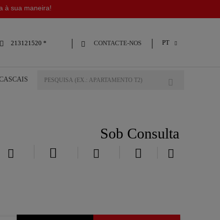
da à sua maneira!
PT
CONTACTE-NOS
213121520 *



 CASCAIS
Sob Consulta




