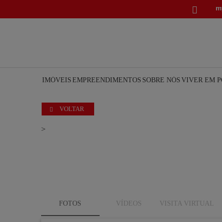
m

IMÓVEIS
EMPREENDIMENTOS
SOBRE NÓS
VIVER EM 
VOLTAR

>
FOTOS
VÍDEOS
VISITA VIRTUAL