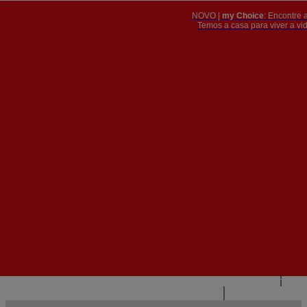
NOVO |
my Choice
: Encontre 
PT
​​​​​​​Temos a casa para viver a 


PT
EN
{{#IF
FR
HASPARENT}}
VOLTAR
{{PARENTNAME}}
{{/IF}}
CONTACTE-NOS
{{#LEVEL0}}
{{#IF
HASSUBMENU}}
{{MENUNAME}}

{{ELSE}}
{{MENUNAME}}
{{/IF}}
{{/LEVEL0}}
