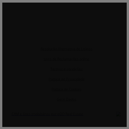
Resolução Alternativa de Litígios
Livro de Reclamações online
Termos e condições
Política de Privacidade
Política de Cookies
Gerir Dados
CRM e Sites Imobiliários por eGO Real Estate