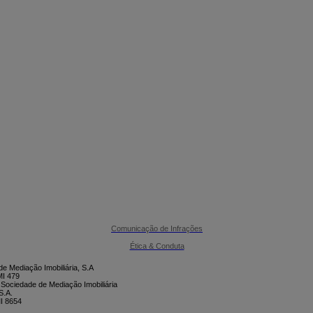

CONTACTE-NOS
Comunicação de Infrações
Ética & Conduta
e Mediação Imobiliária, S.A
I 479
 Sociedade de Mediação Imobiliária
S.A.
I 8654