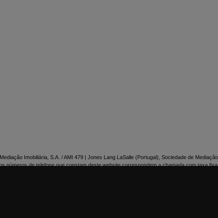

NTACTE-NOS
ediação Imobiliária, S.A. / AMI 479 | Jones Lang LaSalle (Portugal), Sociedade de Mediação 
os números de telefone que constam deste website correspondem a chamada com taxa fixa