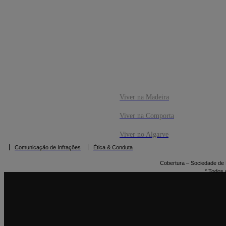
CO
RESERVAR
Viver na Madeira
Viver na Comporta
Viver no Algarve
Comunicação de Infrações
Ética & Conduta
Cobertura – Sociedade de M
* Todos 