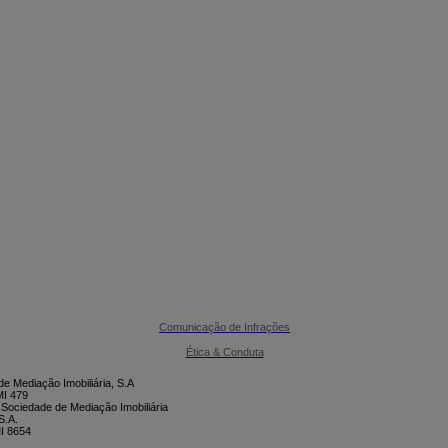

CONTACTE-NOS
Comunicação de Infrações
Ética & Conduta
e Mediação Imobiliária, S.A
I 479
 Sociedade de Mediação Imobiliária
S.A.
I 8654