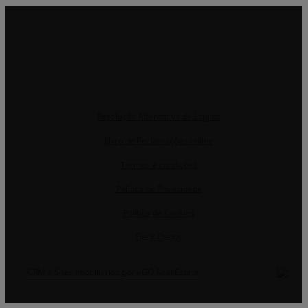
Resolução Alternativa de Litígios
Livro de Reclamações online
Termos e condições
Política de Privacidade
Política de Cookies
Gerir Dados
CRM e Sites Imobiliários por eGO Real Estate