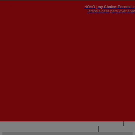
NOVO |
my Choice
: Encontre 
PT
​​​​​​​Temos a casa para viver a 


PT
EN
{{#IF
FR
HASPARENT}}
VOLTAR
{{PARENTNAME}}
{{/IF}}
CONTACTE-NOS
{{#LEVEL0}}
{{#IF
HASSUBMENU}}
{{MENUNAME}}

{{ELSE}}
{{MENUNAME}}
{{/IF}}
{{/LEVEL0}}
