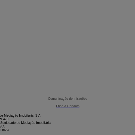

CONTACTE-NOS
Comunicação de Infrações
Ética & Conduta
e Mediação Imobiliária, S.A
I 479
 Sociedade de Mediação Imobiliária
S.A.
I 8654