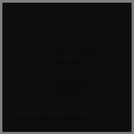
Resolução Alternativa de Litígios
Livro de Reclamações online
Termos e condições
Política de Privacidade
Política de Cookies
Gerir Dados
CRM e Sites Imobiliários por eGO Real Estate