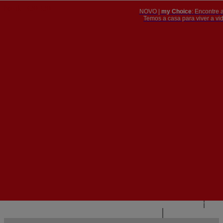
NOVO |
my Choice
: Encontre 
PT
​​​​​​​Temos a casa para viver a 


PT
EN
{{#IF
FR
HASPARENT}}
VOLTAR
{{PARENTNAME}}
{{/IF}}
CONTACTE-NOS
{{#LEVEL0}}
{{#IF
HASSUBMENU}}
{{MENUNAME}}

{{ELSE}}
{{MENUNAME}}
{{/IF}}
{{/LEVEL0}}
