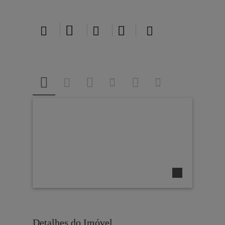





Detalhes do Imóvel