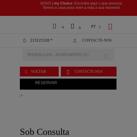
NOVO |
my Choice
: Encontre aqui o que procura.
​​​​​​​Temos a casa para viver a vida à sua maneira!



PT

0
0
213121520 *
CONTACTE-NOS



VOLTAR
CONTACTE-NOS

RESERVAR
>
Sob Consulta