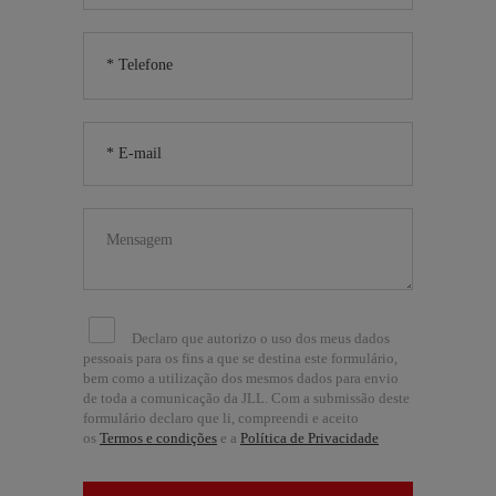
Declaro que autorizo o uso dos meus dados
pessoais para os fins a que se destina este formulário,
bem como a utilização dos mesmos dados para envio
de toda a comunicação da JLL. Com a submissão deste
formulário declaro que li, compreendi e aceito
os
Termos e condições
e a
Política de Privacidade