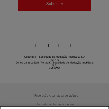
Submeter






Cobertura – Sociedade de Mediação Imobiliária, S.A
AMI 479
Jones Lang LaSalle (Portugal), Sociedade de Mediação Imobiliária
S.A.
AMI 8654
Resolução Alternativa de Litígios
Livro de Reclamações online