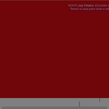
NOVO |
my Choice
: Encontre 
PT
​​​​​​​Temos a casa para viver a 


PT
EN
{{#IF
FR
HASPARENT}}
VOLTAR
{{PARENTNAME}}
{{/IF}}
CONTACTE-NOS
{{#LEVEL0}}
{{#IF
HASSUBMENU}}
{{MENUNAME}}

{{ELSE}}
{{MENUNAME}}
{{/IF}}
{{/LEVEL0}}
