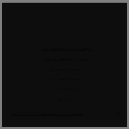
Resolução Alternativa de Litígios
Livro de Reclamações online
Termos e condições
Política de Privacidade
Política de Cookies
Gerir Dados
CRM e Sites Imobiliários por eGO Real Estate