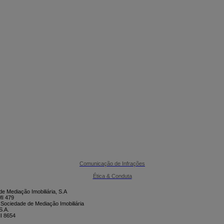

CONTACTE-NOS
Comunicação de Infrações
Ética & Conduta
e Mediação Imobiliária, S.A
I 479
 Sociedade de Mediação Imobiliária
S.A.
I 8654