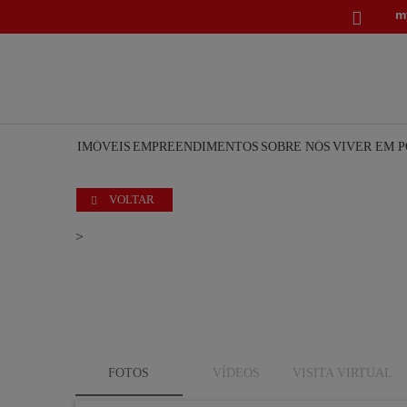
m

IMÓVEIS
EMPREENDIMENTOS
SOBRE NÓS
VIVER EM 
VOLTAR

>
FOTOS
VÍDEOS
VISITA VIRTUAL