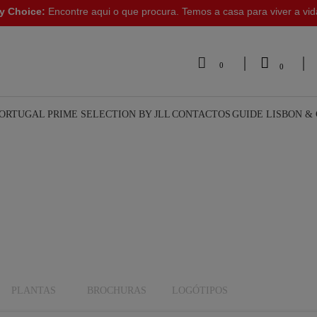
y Choice:
Encontre aqui o que procura. Temos a casa para viver a vi


0
0
PORTUGAL
PRIME SELECTION BY JLL
CONTACTOS
GUIDE LISBON &
PLANTAS
BROCHURAS
LOGÓTIPOS