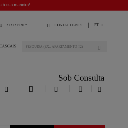
da à sua maneira!
PT
CONTACTE-NOS
213121520 *



 CASCAIS
Sob Consulta




