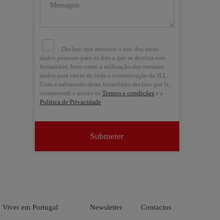
Declaro que autorizo o uso dos meus
dados pessoais para os fins a que se destina este
formulário, bem como a utilização dos mesmos
dados para envio de toda a comunicação da JLL.
Com a submissão deste formulário declaro que li,
compreendi e aceito os
Termos e condições
e a
Política de Privacidade
Submeter


Viver em Portugal
Newsletter
Contactos