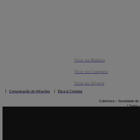
CO
RESERVAR
Viver na Madeira
Viver na Comporta
Viver no Algarve
Comunicação de Infrações
Ética & Conduta
Cobertura – Sociedade de M
* Todos 