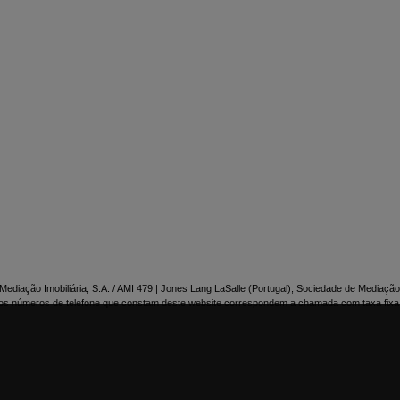

NTACTE-NOS
ediação Imobiliária, S.A. / AMI 479 | Jones Lang LaSalle (Portugal), Sociedade de Mediação 
os números de telefone que constam deste website correspondem a chamada com taxa fixa