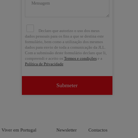
Declaro que autorizo o uso dos meus
dados pessoais para os fins a que se destina este
formulário, bem como a utilização dos mesmos
dados para envio de toda a comunicação da JLL.
Com a submissão deste formulário declaro que li,
compreendi e aceito os
Termos e condições
e a
Política de Privacidade
Submeter


Viver em Portugal
Newsletter
Contactos