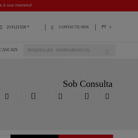
da à sua maneira!
PT
CONTACTE-NOS
213121520 *



 CASCAIS
Sob Consulta




