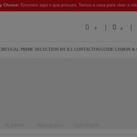
y Choice:
Encontre aqui o que procura. Temos a casa para viver a vi


0
0
PORTUGAL
PRIME SELECTION BY JLL
CONTACTOS
GUIDE LISBON &
PLANTAS
BROCHURAS
LOGÓTIPOS