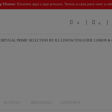
y Choice:
Encontre aqui o que procura. Temos a casa para viver a vi


0
0
PORTUGAL
PRIME SELECTION BY JLL
CONTACTOS
GUIDE LISBON &
PLANTAS
BROCHURAS
LOGÓTIPOS