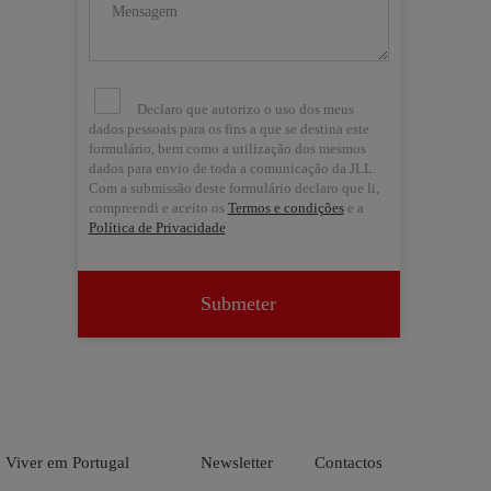
Declaro que autorizo o uso dos meus
dados pessoais para os fins a que se destina este
formulário, bem como a utilização dos mesmos
dados para envio de toda a comunicação da JLL.
Com a submissão deste formulário declaro que li,
compreendi e aceito os
Termos e condições
e a
Política de Privacidade
Submeter


Viver em Portugal
Newsletter
Contactos