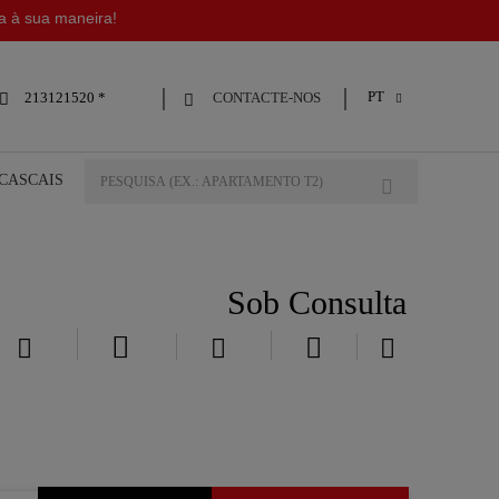
da à sua maneira!
PT
CONTACTE-NOS
213121520 *



 CASCAIS
Sob Consulta




