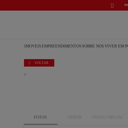
m

IMÓVEIS
EMPREENDIMENTOS
SOBRE NÓS
VIVER EM 
VOLTAR

>
FOTOS
VÍDEOS
VISITA VIRTUAL