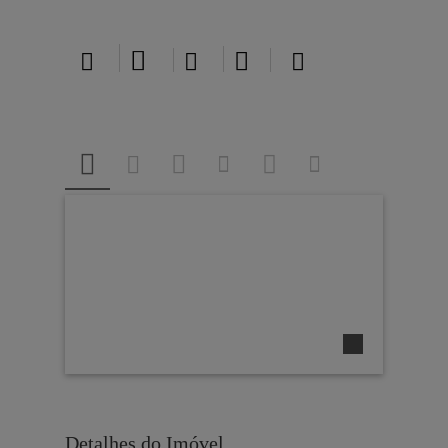





Detalhes do Imóvel