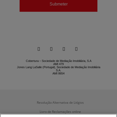
Submeter






Cobertura – Sociedade de Mediação Imobiliária, S.A
AMI 479
Jones Lang LaSalle (Portugal), Sociedade de Mediação Imobiliária
S.A.
AMI 8654
Resolução Alternativa de Litígios
Livro de Reclamações online