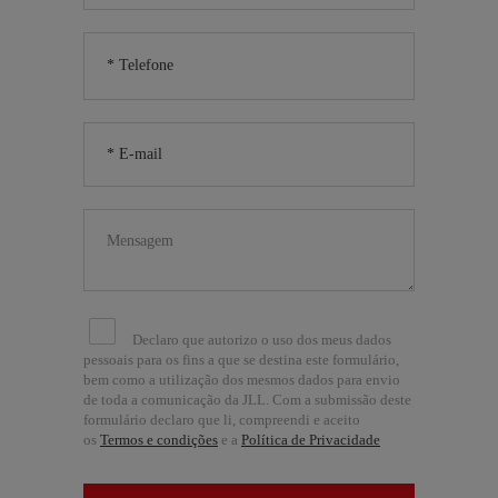
Declaro que autorizo o uso dos meus dados
pessoais para os fins a que se destina este formulário,
bem como a utilização dos mesmos dados para envio
de toda a comunicação da JLL. Com a submissão deste
formulário declaro que li, compreendi e aceito
os
Termos e condições
e a
Política de Privacidade