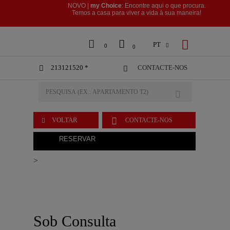
NOVO |
my Choice
: Encontre aqui o que procura.
​​​​​​​Temos a casa para viver a vida à sua maneira!



PT

0
0
213121520 *
CONTACTE-NOS



VOLTAR
CONTACTE-NOS

RESERVAR
>
Sob Consulta