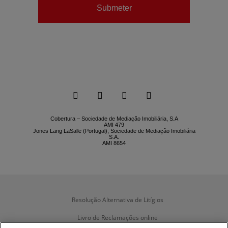
Submeter






Cobertura – Sociedade de Mediação Imobiliária, S.A
AMI 479
Jones Lang LaSalle (Portugal), Sociedade de Mediação Imobiliária
S.A.
AMI 8654
Resolução Alternativa de Litígios
Livro de Reclamações online