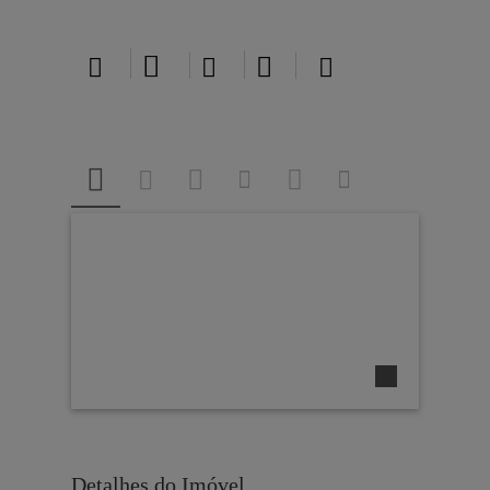





Detalhes do Imóvel