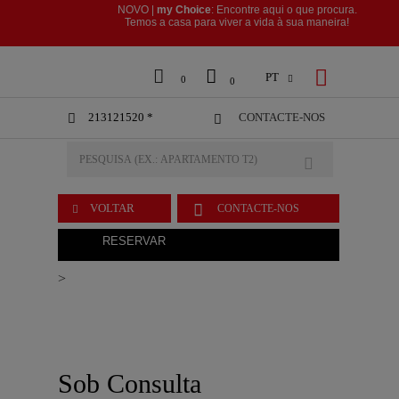
NOVO |
my Choice
: Encontre aqui o que procura.
​​​​​​​Temos a casa para viver a vida à sua maneira!



PT

0
0
213121520 *
CONTACTE-NOS



VOLTAR
CONTACTE-NOS

RESERVAR
>
Sob Consulta