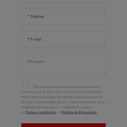
Declaro que autorizo o uso dos meus dados
pessoais para os fins a que se destina este formulário,
bem como a utilização dos mesmos dados para envio
de toda a comunicação da JLL. Com a submissão deste
formulário declaro que li, compreendi e aceito
os
Termos e condições
e a
Política de Privacidade