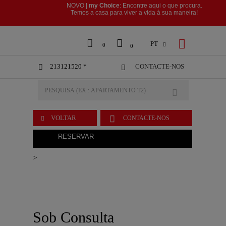
NOVO |
my Choice
: Encontre aqui o que procura.
​​​​​​​Temos a casa para viver a vida à sua maneira!



PT

0
0
213121520 *
CONTACTE-NOS



VOLTAR
CONTACTE-NOS

RESERVAR
>
Sob Consulta