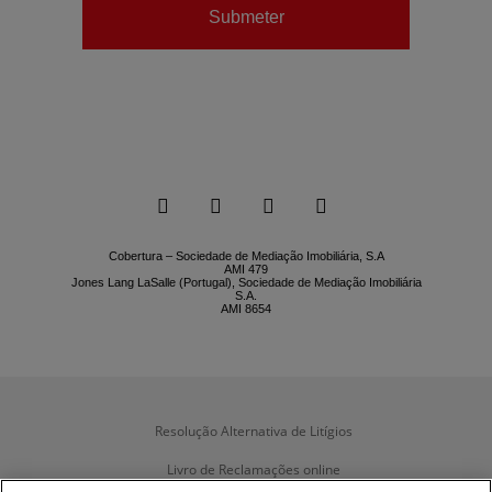
Submeter






Cobertura – Sociedade de Mediação Imobiliária, S.A
AMI 479
Jones Lang LaSalle (Portugal), Sociedade de Mediação Imobiliária
S.A.
AMI 8654
Resolução Alternativa de Litígios
Livro de Reclamações online