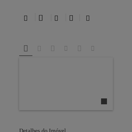





Detalhes do Imóvel