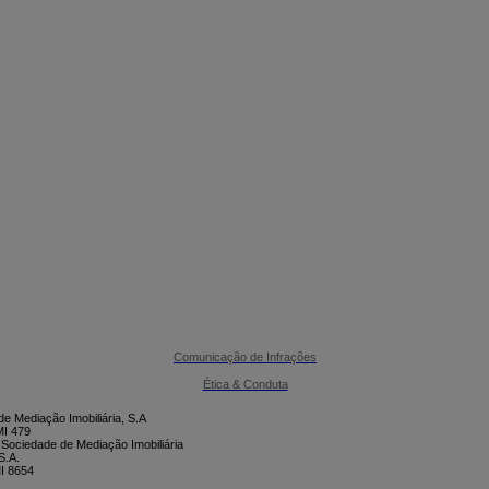

CONTACTE-NOS
Comunicação de Infrações
Ética & Conduta
e Mediação Imobiliária, S.A
I 479
 Sociedade de Mediação Imobiliária
S.A.
I 8654