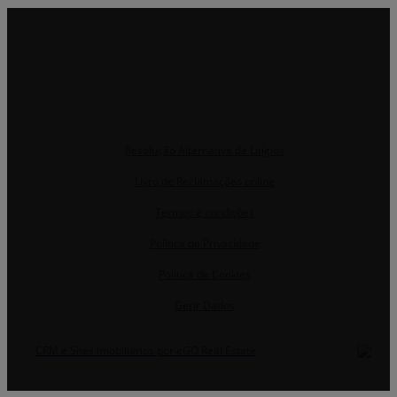
Resolução Alternativa de Litígios
Livro de Reclamações online
Termos e condições
Política de Privacidade
Política de Cookies
Gerir Dados
CRM e Sites Imobiliários por eGO Real Estate