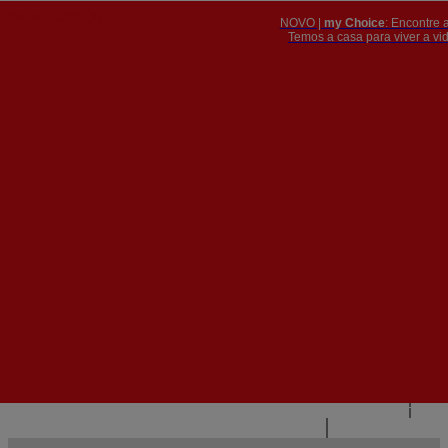
NOVO |
my Choice
: Encontre 
PT
​​​​​​​Temos a casa para viver a 


PT
EN
{{#IF
FR
HASPARENT}}
VOLTAR
{{PARENTNAME}}
{{/IF}}
CONTACTE-NOS
{{#LEVEL0}}
{{#IF
HASSUBMENU}}
{{MENUNAME}}

{{ELSE}}
{{MENUNAME}}
{{/IF}}
{{/LEVEL0}}
