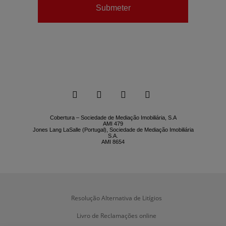
Submeter






Cobertura – Sociedade de Mediação Imobiliária, S.A
AMI 479
Jones Lang LaSalle (Portugal), Sociedade de Mediação Imobiliária
S.A.
AMI 8654
Resolução Alternativa de Litígios
Livro de Reclamações online