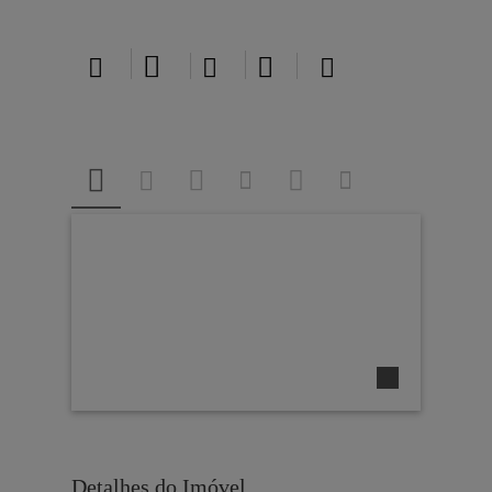





Detalhes do Imóvel