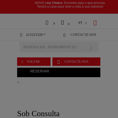
NOVO |
my Choice
: Encontre aqui o que procura.
​​​​​​​Temos a casa para viver a vida à sua maneira!



PT

0
0
213121520 *
CONTACTE-NOS



VOLTAR
CONTACTE-NOS

RESERVAR
>
Sob Consulta