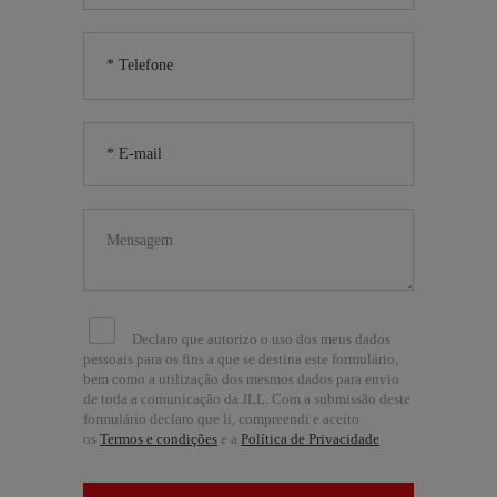
Declaro que autorizo o uso dos meus dados
pessoais para os fins a que se destina este formulário,
bem como a utilização dos mesmos dados para envio
de toda a comunicação da JLL. Com a submissão deste
formulário declaro que li, compreendi e aceito
os
Termos e condições
e a
Política de Privacidade