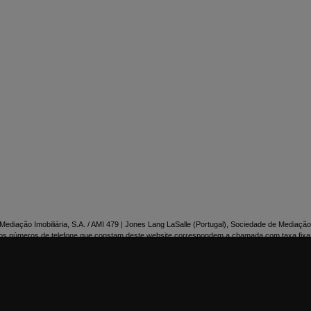

NTACTE-NOS
ediação Imobiliária, S.A. / AMI 479 | Jones Lang LaSalle (Portugal), Sociedade de Mediação 
os números de telefone que constam deste website correspondem a chamada com taxa fixa