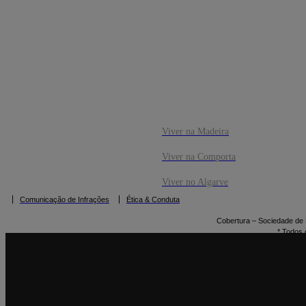
CO
RESERVAR
Viver na Madeira
Viver na Comporta
Viver no Algarve
Comunicação de Infrações
Ética & Conduta
Cobertura – Sociedade de M
* Todos 