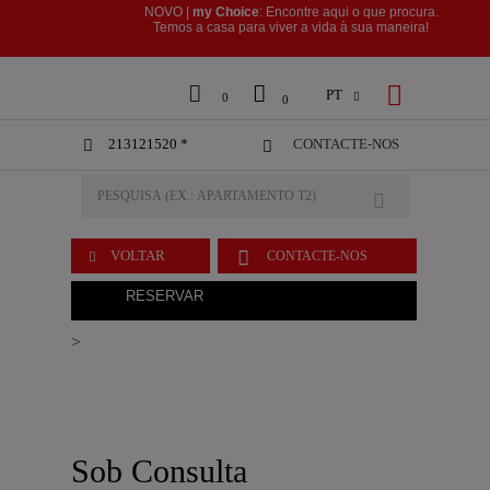
NOVO |
my Choice
: Encontre aqui o que procura.
​​​​​​​Temos a casa para viver a vida à sua maneira!



PT

0
0
213121520 *
CONTACTE-NOS



VOLTAR
CONTACTE-NOS

RESERVAR
>
Sob Consulta