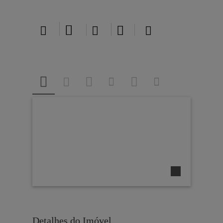





Detalhes do Imóvel