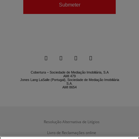
Submeter






Cobertura – Sociedade de Mediação Imobiliária, S.A
AMI 479
Jones Lang LaSalle (Portugal), Sociedade de Mediação Imobiliária
S.A.
AMI 8654
Resolução Alternativa de Litígios
Livro de Reclamações online