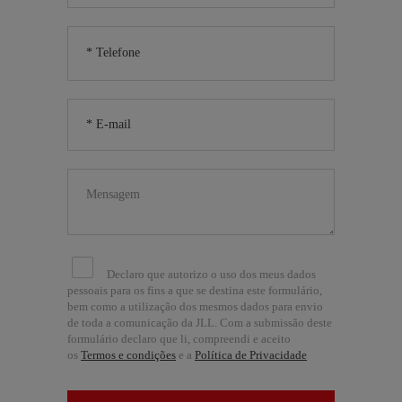
Declaro que autorizo o uso dos meus dados
pessoais para os fins a que se destina este formulário,
bem como a utilização dos mesmos dados para envio
de toda a comunicação da JLL. Com a submissão deste
formulário declaro que li, compreendi e aceito
os
Termos e condições
e a
Política de Privacidade