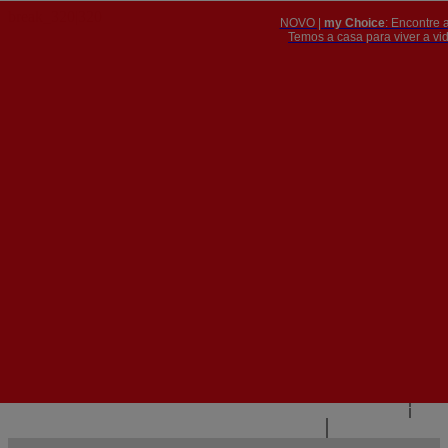
NOVO |
my Choice
: Encontre 
PT
​​​​​​​Temos a casa para viver a 


PT
EN
{{#IF
FR
HASPARENT}}
VOLTAR
{{PARENTNAME}}
{{/IF}}
CONTACTE-NOS
{{#LEVEL0}}
{{#IF
HASSUBMENU}}
{{MENUNAME}}

{{ELSE}}
{{MENUNAME}}
{{/IF}}
{{/LEVEL0}}
