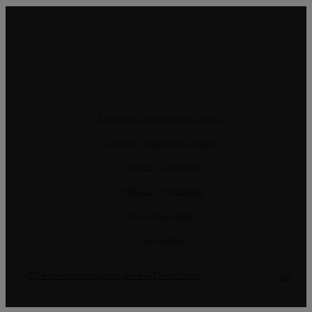
Resolução Alternativa de Litígios
Livro de Reclamações online
Termos e condições
Política de Privacidade
Política de Cookies
Gerir Dados
CRM e Sites Imobiliários por eGO Real Estate