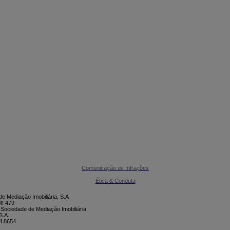

CONTACTE-NOS
Comunicação de Infrações
Ética & Conduta
e Mediação Imobiliária, S.A
I 479
 Sociedade de Mediação Imobiliária
S.A.
I 8654