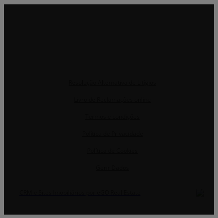
Resolução Alternativa de Litígios
Livro de Reclamações online
Termos e condições
Política de Privacidade
Política de Cookies
Gerir Dados
CRM e Sites Imobiliários por eGO Real Estate