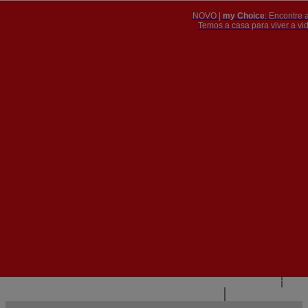
NOVO |
my Choice
: Encontre 
PT
​​​​​​​Temos a casa para viver a 


PT
EN
{{#IF
FR
HASPARENT}}
VOLTAR
{{PARENTNAME}}
{{/IF}}
CONTACTE-NOS
{{#LEVEL0}}
{{#IF
HASSUBMENU}}
{{MENUNAME}}

{{ELSE}}
{{MENUNAME}}
{{/IF}}
{{/LEVEL0}}
