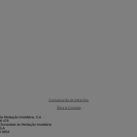

CONTACTE-NOS
Comunicação de Infrações
Ética & Conduta
e Mediação Imobiliária, S.A
I 479
 Sociedade de Mediação Imobiliária
S.A.
I 8654