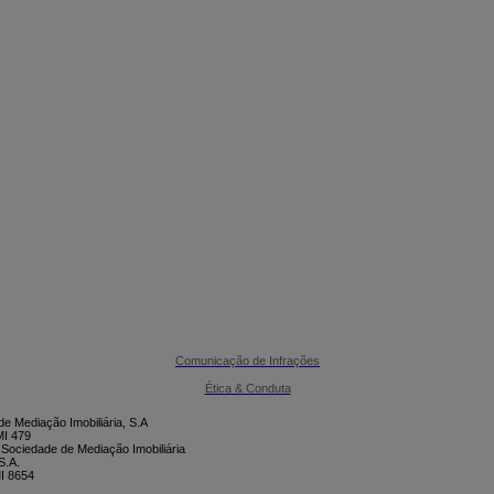

CONTACTE-NOS
Comunicação de Infrações
Ética & Conduta
e Mediação Imobiliária, S.A
I 479
 Sociedade de Mediação Imobiliária
S.A.
I 8654