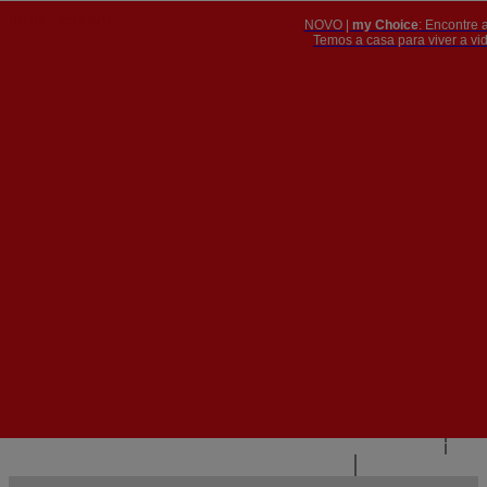
NOVO |
my Choice
: Encontre 
PT
​​​​​​​Temos a casa para viver a 


PT
EN
{{#IF
FR
HASPARENT}}
VOLTAR
{{PARENTNAME}}
{{/IF}}
CONTACTE-NOS
{{#LEVEL0}}
{{#IF
HASSUBMENU}}
{{MENUNAME}}

{{ELSE}}
{{MENUNAME}}
{{/IF}}
{{/LEVEL0}}
