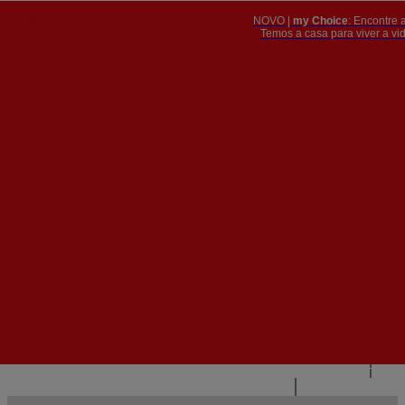
NOVO |
my Choice
: Encontre 
PT
​​​​​​​Temos a casa para viver a 


PT
EN
{{#IF
FR
HASPARENT}}
VOLTAR
{{PARENTNAME}}
{{/IF}}
CONTACTE-NOS
{{#LEVEL0}}
{{#IF
HASSUBMENU}}
{{MENUNAME}}

{{ELSE}}
{{MENUNAME}}
{{/IF}}
{{/LEVEL0}}
