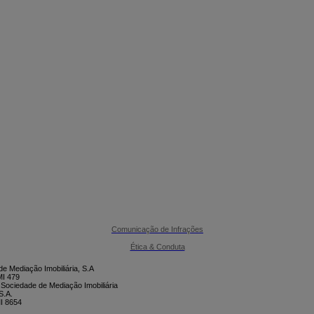

CONTACTE-NOS
Comunicação de Infrações
Ética & Conduta
e Mediação Imobiliária, S.A
I 479
 Sociedade de Mediação Imobiliária
S.A.
I 8654