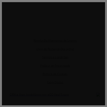
Resolução Alternativa de Litígios
Livro de Reclamações online
Termos e condições
Política de Privacidade
Política de Cookies
Gerir Dados
CRM e Sites Imobiliários por eGO Real Estate