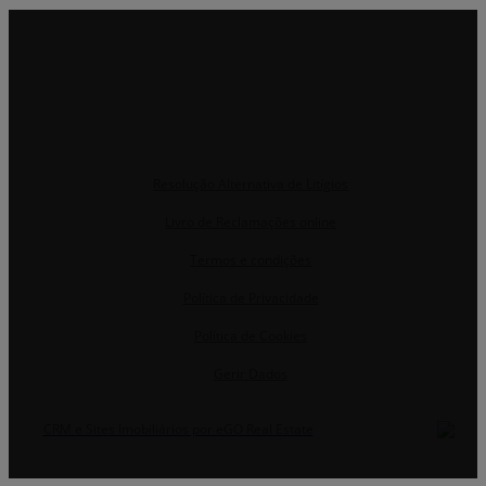
Resolução Alternativa de Litígios
Livro de Reclamações online
Termos e condições
Política de Privacidade
Política de Cookies
Gerir Dados
CRM e Sites Imobiliários por eGO Real Estate