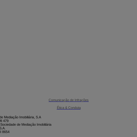

CONTACTE-NOS
Comunicação de Infrações
Ética & Conduta
e Mediação Imobiliária, S.A
I 479
 Sociedade de Mediação Imobiliária
S.A.
I 8654