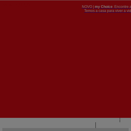
NOVO |
my Choice
: Encontre 
PT
​​​​​​​Temos a casa para viver a 


PT
EN
{{#IF
FR
HASPARENT}}
VOLTAR
{{PARENTNAME}}
{{/IF}}
CONTACTE-NOS
{{#LEVEL0}}
{{#IF
HASSUBMENU}}
{{MENUNAME}}

{{ELSE}}
{{MENUNAME}}
{{/IF}}
{{/LEVEL0}}
