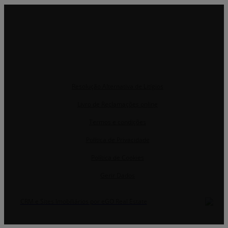
Resolução Alternativa de Litígios
Livro de Reclamações online
Termos e condições
Política de Privacidade
Política de Cookies
Gerir Dados
CRM e Sites Imobiliários por eGO Real Estate