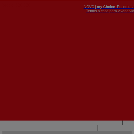
NOVO |
my Choice
: Encontre 
PT
​​​​​​​Temos a casa para viver a 


PT
EN
{{#IF
FR
HASPARENT}}
VOLTAR
{{PARENTNAME}}
{{/IF}}
CONTACTE-NOS
{{#LEVEL0}}
{{#IF
HASSUBMENU}}
{{MENUNAME}}

{{ELSE}}
{{MENUNAME}}
{{/IF}}
{{/LEVEL0}}
