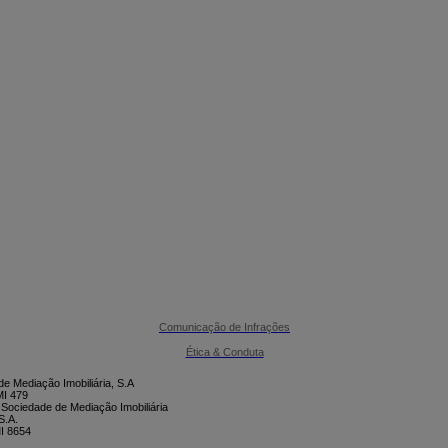

CONTACTE-NOS
Comunicação de Infrações
Ética & Conduta
e Mediação Imobiliária, S.A
I 479
 Sociedade de Mediação Imobiliária
S.A.
I 8654