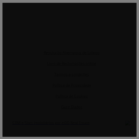
Resolução Alternativa de Litígios
Livro de Reclamações online
Termos e condições
Política de Privacidade
Política de Cookies
Gerir Dados
CRM e Sites Imobiliários por eGO Real Estate