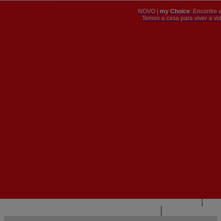
NOVO |
my Choice
: Encontre 
PT
​​​​​​​Temos a casa para viver a 


PT
EN
{{#IF
FR
HASPARENT}}
VOLTAR
{{PARENTNAME}}
{{/IF}}
CONTACTE-NOS
{{#LEVEL0}}
{{#IF
HASSUBMENU}}
{{MENUNAME}}

{{ELSE}}
{{MENUNAME}}
{{/IF}}
{{/LEVEL0}}
