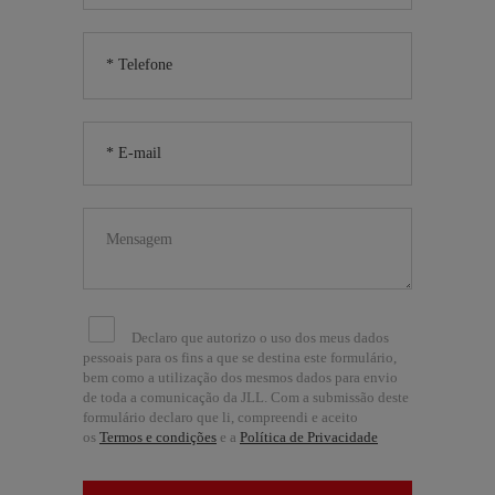
Declaro que autorizo o uso dos meus dados
pessoais para os fins a que se destina este formulário,
bem como a utilização dos mesmos dados para envio
de toda a comunicação da JLL. Com a submissão deste
formulário declaro que li, compreendi e aceito
os
Termos e condições
e a
Política de Privacidade