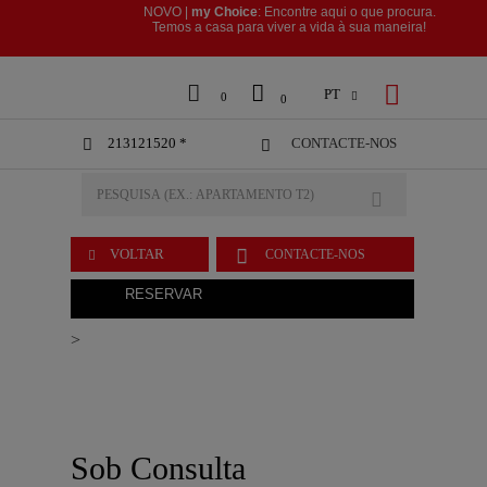
NOVO |
my Choice
: Encontre aqui o que procura.
​​​​​​​Temos a casa para viver a vida à sua maneira!



PT

0
0
213121520 *
CONTACTE-NOS



VOLTAR
CONTACTE-NOS

RESERVAR
>
Sob Consulta