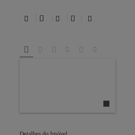





Detalhes do Imóvel