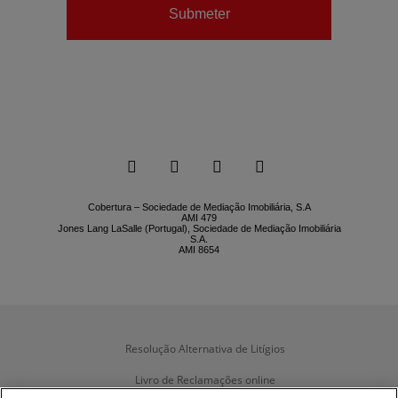
Submeter






Cobertura – Sociedade de Mediação Imobiliária, S.A
AMI 479
Jones Lang LaSalle (Portugal), Sociedade de Mediação Imobiliária
S.A.
AMI 8654
Resolução Alternativa de Litígios
Livro de Reclamações online