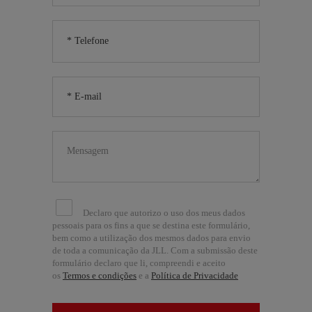
Declaro que autorizo o uso dos meus dados
pessoais para os fins a que se destina este formulário,
bem como a utilização dos mesmos dados para envio
de toda a comunicação da JLL. Com a submissão deste
formulário declaro que li, compreendi e aceito
os
Termos e condições
e a
Política de Privacidade