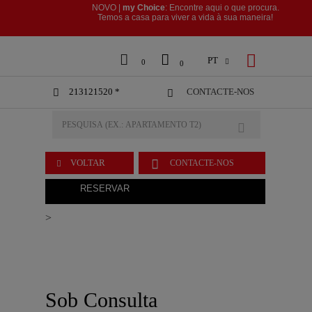
NOVO |
my Choice
: Encontre aqui o que procura.
​​​​​​​Temos a casa para viver a vida à sua maneira!



PT

0
0
213121520 *
CONTACTE-NOS



VOLTAR
CONTACTE-NOS

RESERVAR
>
Sob Consulta