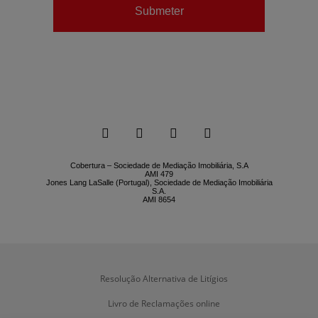
Submeter






Cobertura – Sociedade de Mediação Imobiliária, S.A
AMI 479
Jones Lang LaSalle (Portugal), Sociedade de Mediação Imobiliária
S.A.
AMI 8654
Resolução Alternativa de Litígios
Livro de Reclamações online