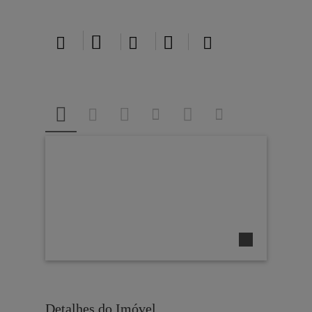





Detalhes do Imóvel