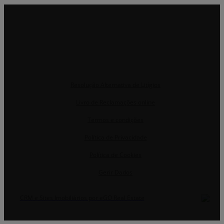
Resolução Alternativa de Litígios
Livro de Reclamações online
Termos e condições
Política de Privacidade
Política de Cookies
Gerir Dados
CRM e Sites Imobiliários por eGO Real Estate