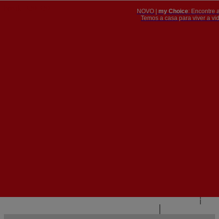
NOVO |
my Choice
: Encontre 
PT
​​​​​​​Temos a casa para viver a 


PT
EN
{{#IF
FR
HASPARENT}}
VOLTAR
{{PARENTNAME}}
{{/IF}}
CONTACTE-NOS
{{#LEVEL0}}
{{#IF
HASSUBMENU}}
{{MENUNAME}}

{{ELSE}}
{{MENUNAME}}
{{/IF}}
{{/LEVEL0}}
