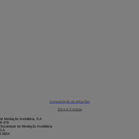

CONTACTE-NOS
Comunicação de Infrações
Ética & Conduta
e Mediação Imobiliária, S.A
I 479
 Sociedade de Mediação Imobiliária
S.A.
I 8654