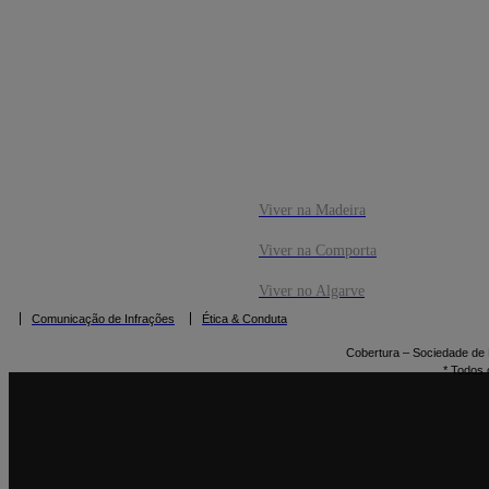
CO
RESERVAR
Viver na Madeira
Viver na Comporta
Viver no Algarve
Comunicação de Infrações
Ética & Conduta
Cobertura – Sociedade de M
* Todos 