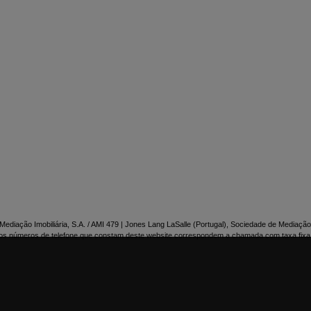

NTACTE-NOS
ediação Imobiliária, S.A. / AMI 479 | Jones Lang LaSalle (Portugal), Sociedade de Mediação 
os números de telefone que constam deste website correspondem a chamada com taxa fixa